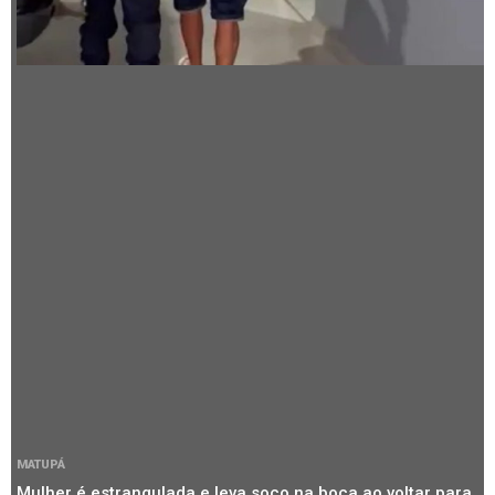
MATUPÁ
Mulher é estrangulada e leva soco na boca ao voltar para